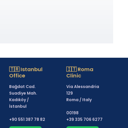
🇹🇷 Istanbul
🇮🇹 Roma
Office
Clinic
Bağdat Cad.
Via Alessandria
Suadiye Mah.
129
Kadıköy /
Roma / Italy
İstanbul
00198
+90 551 387 78 82
+39 335 706 6277