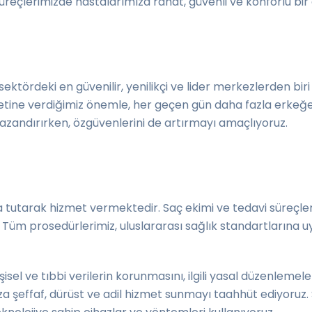
üreçlerimizde hastalarımıza rahat, güvenli ve konforlu b
ktördeki en güvenilir, yenilikçi ve lider merkezlerden biri 
etine verdiğimiz önemle, her geçen gün daha fazla erkeğe
 kazandırırken, özgüvenlerini de artırmayı amaçlıyoruz.
tutarak hizmet vermektedir. Saç ekimi ve tedavi süreçlerin
uz. Tüm prosedürlerimiz, uluslararası sağlık standartların
kişisel ve tıbbi verilerin korunmasını, ilgili yasal düzenleme
za şeffaf, dürüst ve adil hizmet sunmayı taahhüt ediyoruz.