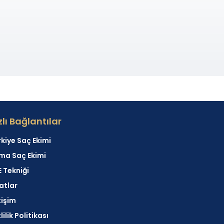
zlı Bağlantılar
kiye Saç Ekimi
ma Saç Ekimi
 Tekniği
atlar
tişim
lilik Politikası