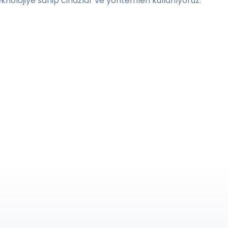
knolojiye sahip cihazlar ve yöntemleri kullanıyoruz.
Deneyimli Ekip
Clinista 14 dilde ve birçok ülkede sağlık
turizmi yapan kadroya sahiptir. Sağlık
alanında kariyer yapmış çalışma
arkadaşlarımızı seçerken hasta
memnuniyetini odak noktasında
tutuyoruz.