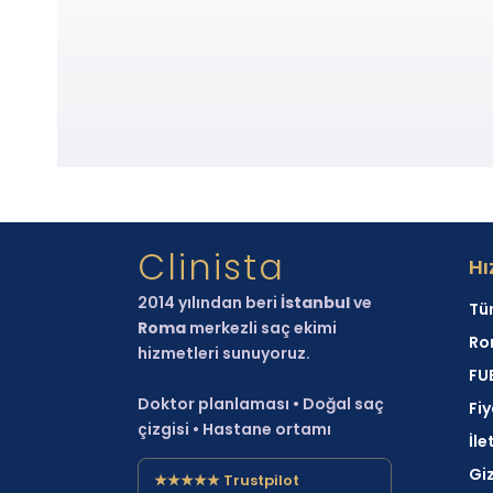
bilgilendirmektir.
Clinista
Hı
2014 yılından beri
İstanbul
ve
Tür
Roma
merkezli saç ekimi
Ro
hizmetleri sunuyoruz.
FUE
Doktor planlaması • Doğal saç
Fiy
çizgisi • Hastane ortamı
İle
Giz
★★★★★ Trustpilot