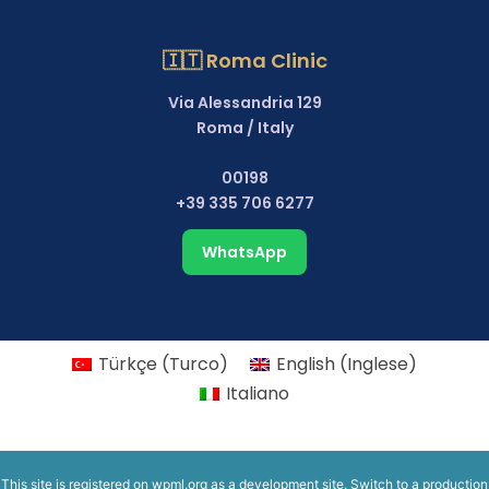
🇮🇹 Roma Clinic
Via Alessandria 129
Roma / Italy
00198
+39 335 706 6277
WhatsApp
Türkçe
(
Turco
)
English
(
Inglese
)
Italiano
This site is registered on
wpml.org
as a development site. Switch to a production