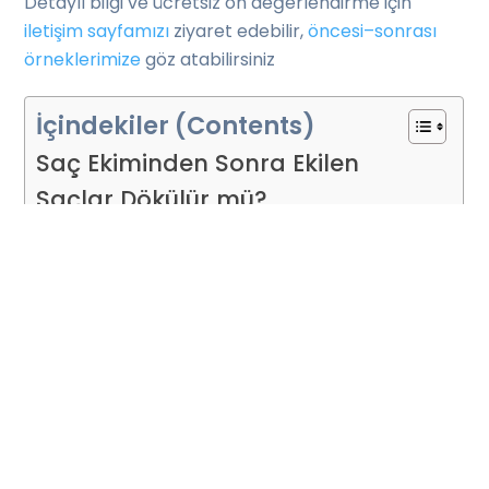
Detaylı bilgi ve ücretsiz ön değerlendirme için
iletişim sayfamızı
ziyaret edebilir,
öncesi–sonrası
örneklerimize
göz atabilirsiniz
İçindekiler (Contents)
Saç Ekiminden Sonra Ekilen
Saçlar Dökülür mü?
Saç Ekiminden Sonra Dökülme
Neden Olur?
Kalıcı Saçlar Ne Zaman Çıkmaya
Başlar?
Saç Ekimi Sonrası Kalıcı Dökülme
Olur mu?
İlgili Yazılar: