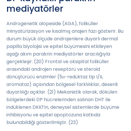
mediyatörler
Androgenetik alopeside (AGA), foliküller
minyatürizasyon ve kısalmış anajen fazı gösterir. Bu
durum büyük ölçüde androjenlere duyarlı dermal
papilla biyolojisi ve epitel büyümesini etkileyen
aşağı akım parakrin mediyatörler aracılığıyla
gerçekleşir. (20) Frontal ve oksipital foliküller
arasındaki androjen reseptörü ve steroid
dönüştürücü enzimler (5α-redüktaz tip I/II,
aromataz) açısından bölgesel farklılıklar, desenli
duyarlılığı açıklar. (21) Mekanistik olarak, dökülen
bölgelerdeki DP hücrelerinden salınan DHT ile
indüklenen DKK1’in, deneysel sistemlerde büyüme
inhibisyonu ve epitel apoptozuna katkıda
bulunabildiği gösterilmiştir. (23)