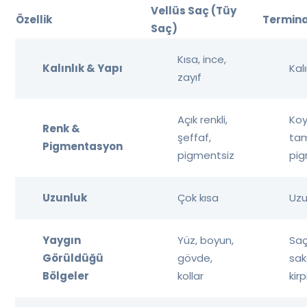
Vellüs Saç (Tüy
Özellik
Termina
Saç)
Kısa, ince,
Kalınlık & Yapı
Kal
zayıf
Açık renkli,
Koy
Renk &
şeffaf,
ta
Pigmentasyon
pigmentsiz
pig
Uzunluk
Çok kısa
Uz
Yaygın
Yüz, boyun,
Saçl
Görüldüğü
gövde,
sak
Bölgeler
kollar
kir