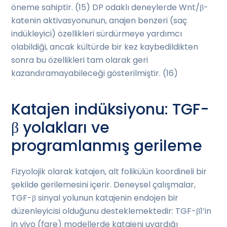
öneme sahiptir. (15) DP odaklı deneylerde Wnt/β-
katenin aktivasyonunun, anajen benzeri (saç
indükleyici) özellikleri sürdürmeye yardımcı
olabildiği, ancak kültürde bir kez kaybedildikten
sonra bu özellikleri tam olarak geri
kazandıramayabileceği gösterilmiştir. (16)
Katajen indüksiyonu: TGF-
β yolakları ve
programlanmış gerileme
Fizyolojik olarak katajen, alt folikülün koordineli bir
şekilde gerilemesini içerir. Deneysel çalışmalar,
TGF-β sinyal yolunun katajenin endojen bir
düzenleyicisi olduğunu desteklemektedir: TGF-β1’in
in vivo (fare) modellerde katajeni uyardığı