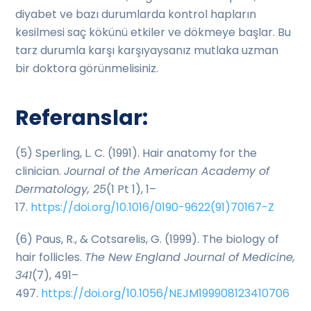
diyabet ve bazı durumlarda kontrol hapların
kesilmesi saç kökünü etkiler ve dökmeye başlar. Bu
tarz durumla karşı karşıyaysanız mutlaka uzman
bir doktora görünmelisiniz.
Referanslar:
(5) Sperling, L. C. (1991). Hair anatomy for the
clinician.
Journal of the American Academy of
Dermatology, 25
(1 Pt 1), 1–
17.
https://doi.org/10.1016/0190-9622(91)70167-Z
(6) Paus, R., & Cotsarelis, G. (1999). The biology of
hair follicles.
The New England Journal of Medicine,
341
(7), 491–
497.
https://doi.org/10.1056/NEJM199908123410706