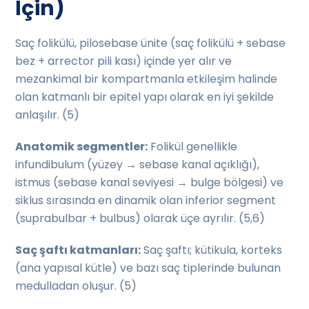
İçin)
Saç folikülü, pilosebase ünite (saç folikülü + sebase
bez + arrector pili kası) içinde yer alır ve
mezankimal bir kompartmanla etkileşim halinde
olan katmanlı bir epitel yapı olarak en iyi şekilde
anlaşılır. (5)
Anatomik segmentler:
Folikül genellikle
infundibulum (yüzey → sebase kanal açıklığı),
istmus (sebase kanal seviyesi → bulge bölgesi) ve
siklus sırasında en dinamik olan inferior segment
(suprabulbar + bulbus) olarak üçe ayrılır. (5,6)
Saç şaftı katmanları:
Saç şaftı; kütikula, korteks
(ana yapısal kütle) ve bazı saç tiplerinde bulunan
medulladan oluşur. (5)