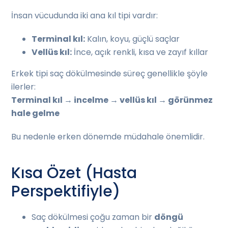
İnsan vücudunda iki ana kıl tipi vardır:
Terminal kıl:
Kalın, koyu, güçlü saçlar
Vellüs kıl:
İnce, açık renkli, kısa ve zayıf kıllar
Erkek tipi saç dökülmesinde süreç genellikle şöyle
ilerler:
Terminal kıl → incelme → vellüs kıl → görünmez
hale gelme
Bu nedenle erken dönemde müdahale önemlidir.
Kısa Özet (Hasta
Perspektifiyle)
Saç dökülmesi çoğu zaman bir
döngü