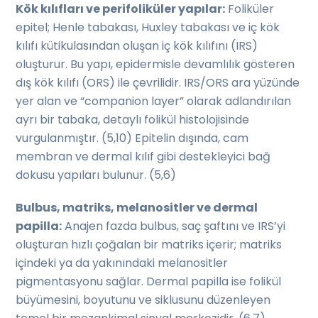
Kök kılıfları ve perifoliküler yapılar:
Foliküler
epitel; Henle tabakası, Huxley tabakası ve iç kök
kılıfı kütikulasından oluşan iç kök kılıfını (IRS)
oluşturur. Bu yapı, epidermisle devamlılık gösteren
dış kök kılıfı (ORS) ile çevrilidir. IRS/ORS ara yüzünde
yer alan ve “companion layer” olarak adlandırılan
ayrı bir tabaka, detaylı folikül histolojisinde
vurgulanmıştır. (5,10) Epitelin dışında, cam
membran ve dermal kılıf gibi destekleyici bağ
dokusu yapıları bulunur. (5,6)
Bulbus, matriks, melanositler ve dermal
papilla:
Anajen fazda bulbus, saç şaftını ve IRS’yi
oluşturan hızlı çoğalan bir matriks içerir; matriks
içindeki ya da yakınındaki melanositler
pigmentasyonu sağlar. Dermal papilla ise folikül
büyümesini, boyutunu ve siklusunu düzenleyen