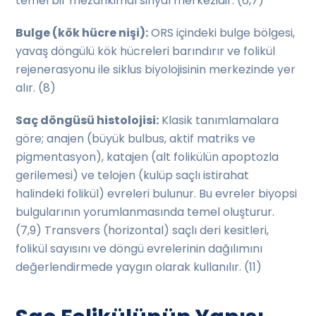
temel bir mezankimal sinyal merkezidir. (6,7)
Bulge (kök hücre nişi):
ORS içindeki bulge bölgesi,
yavaş döngülü kök hücreleri barındırır ve folikül
rejenerasyonu ile siklus biyolojisinin merkezinde yer
alır. (8)
Saç döngüsü histolojisi:
Klasik tanımlamalara
göre; anajen (büyük bulbus, aktif matriks ve
pigmentasyon), katajen (alt folikülün apoptozla
gerilemesi) ve telojen (kulüp saçlı istirahat
halindeki folikül) evreleri bulunur. Bu evreler biyopsi
bulgularının yorumlanmasında temel oluşturur.
(7,9) Transvers (horizontal) saçlı deri kesitleri,
folikül sayısını ve döngü evrelerinin dağılımını
değerlendirmede yaygın olarak kullanılır. (11)