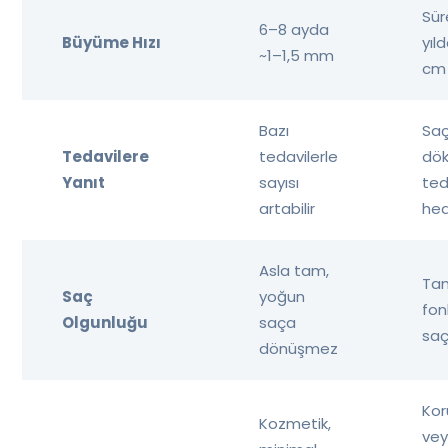
Sür
6–8 ayda
Büyüme Hızı
yıl
~1–1,5 mm
cm
Bazı
Sa
Tedavilere
tedavilerle
dök
Yanıt
sayısı
ted
artabilir
hed
Asla tam,
Tam
Saç
yoğun
fon
Olgunluğu
saça
sa
dönüşmez
Ko
Kozmetik,
vey