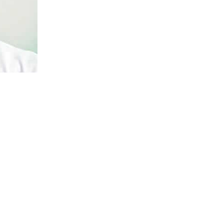
ebiyet veren bir sağlık sorunu olup olmadığına
kirdağ Saç Ekim fiyatları öncelikle kişinin bu
etçi olan herkese saç ekimi operasyonu
larak görülen kısımlardan alınan saç kökleri
ır. Bu kısımlar güçlü ve sağlam köklerden
ız.