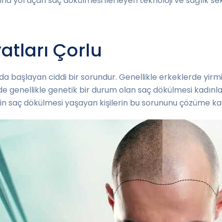
a yol açan saç dökülmesi ilerleyen teknoloji ve sağlık sekt
atları Çorlu
da başlayan ciddi bir sorundur. Genellikle erkeklerde yir
de genellikle genetik bir durum olan saç dökülmesi kadınl
çin saç dökülmesi yaşayan kişilerin bu sorununu çözüme kav