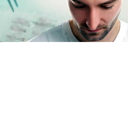
 tarama yapılır. Bu tarama ile kişide saç dökülmesine seb
ği yüzünden de saç dökülmesi yaşanabiliyor. Bu durumlarda Te
aya çalışılır. 22 yaşını geçmiş ve saç dökülmesinden şikay
: İstanbul’da Misafirimiz olun
 sağlıklı sonuçlar alınabilmektedir. Vücut da donör bölge o
likle bu bölgeler göğüs, sırt ve ense kısmından alınmaktad
an misafirlerimizi
uzun süredir İstanbul’da ağırlamaktay