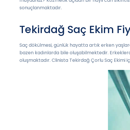
muydunuz? Kozmetik açıdan bir hayli can sıkıntısın
sonuçlanmaktadır.
Tekirdağ Saç Ekim Fiy
Saç dökülmesi, günlük hayatta artık erken yaşlar
bazen kadınlarda bile oluşabilmektedir. Erkekler
oluşmaktadır. Clinista Tekirdağ Çorlu Saç Ekimi i