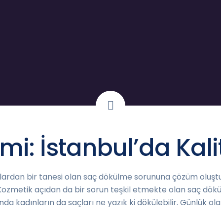
mi: İstanbul’da Kali
unlardan bir tanesi olan saç dökülme sorununa çözüm oluşt
Kozmetik açıdan da bir sorun teşkil etmekte olan saç dök
nda kadınların da saçları ne yazık ki dökülebilir. Günlük o