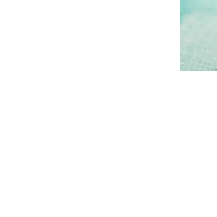
Saç ekimi yapmak isteyen kişilere önce bir genel
bakılır. Bazı kişilerde vitamin ve mineral eksikli
sorunlardan kurtulması için bir ön tedavi yapılm
yapılabilmektedir.
Tekirdağ Saç Ekim Merkezi
En sık kullanılan yöntem olan FUE ile kısa sürede
seyrek olan yerlere transfer edilmektedir. Genel
oluşmaktadır.
Tekirdağ Saç Ekimi Merkezi aray